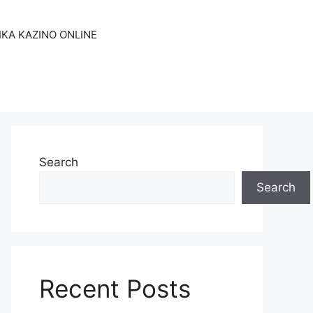
ΚΑ ΚΑΖΙΝΟ ONLINE
Search
Search
Recent Posts