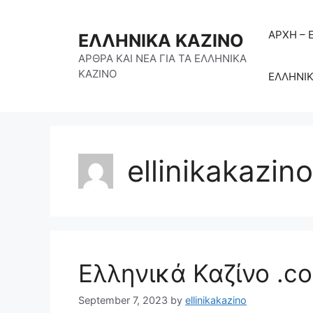
Skip
to
ΑΡΧΗ – 
ΕΛΛΗΝΙΚΑ ΚΑΖΙΝΟ
content
ΑΡΘΡΑ ΚΑΙ ΝΕΑ ΓΙΑ ΤΑ ΕΛΛΗΝΙΚΑ
ΚΑΖΙΝΟ
ΕΛΛΗΝΙΚ
ellinikakazino
Ελληνικά Καζίνο .c
September 7, 2023
by
ellinikakazino